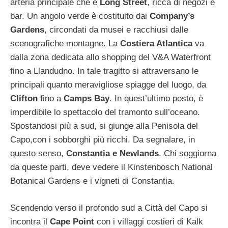
arteria principale che è
Long Street
, ricca di negozi e
bar. Un angolo verde è costituito dai
Company’s
Gardens
, circondati da musei e racchiusi dalle
scenografiche montagne. La
Costiera Atlantica
va
dalla zona dedicata allo shopping del V&A Waterfront
fino a Llandudno. In tale tragitto si attraversano le
principali quanto meravigliose spiagge del luogo, da
Clifton
fino a
Camps Bay
. In quest’ultimo posto, è
imperdibile lo spettacolo del tramonto sull’oceano.
Spostandosi più a sud, si giunge alla Penisola del
Capo,con i sobborghi più ricchi. Da segnalare, in
questo senso,
Constantia e Newlands
. Chi soggiorna
da queste parti, deve vedere il Kinstenbosch National
Botanical Gardens e i vigneti di Constantia.
Scendendo verso il profondo sud a Città del Capo si
incontra il
Cape Point
con i villaggi costieri di Kalk