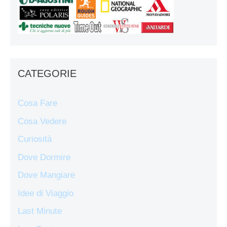
CATEGORIE
Cosa Fare
Cosa Vedere
Curiosità
Dove Dormire
Dove Mangiare
Idee di Viaggio
Last Minute