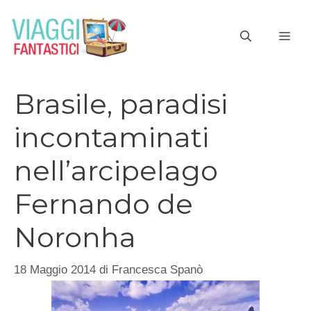
Vai
al
ME
contenuto
Brasile, paradisi
incontaminati
nell’arcipelago
Fernando de
Noronha
18 Maggio 2014
di
Francesca Spanò