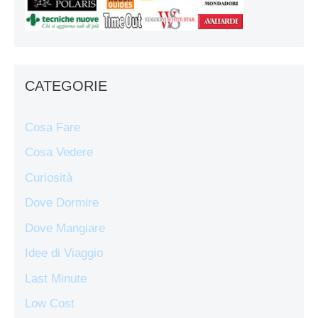
CATEGORIE
Cosa Fare
Cosa Vedere
Curiosità
Dove Dormire
Dove Mangiare
Idee di Viaggio
Last Minute
Low Cost