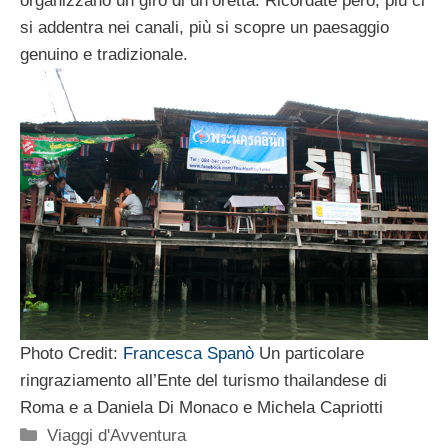
organizzano un giro di un’oretta. Ricordate però, più ci
si addentra nei canali, più si scopre un paesaggio
genuino e tradizionale.
Photo Credit:
Francesca Spanò
Un particolare
ringraziamento all’Ente del turismo thailandese di
Roma e a Daniela Di Monaco e Michela Capriotti
Categorie
Viaggi d'Avventura