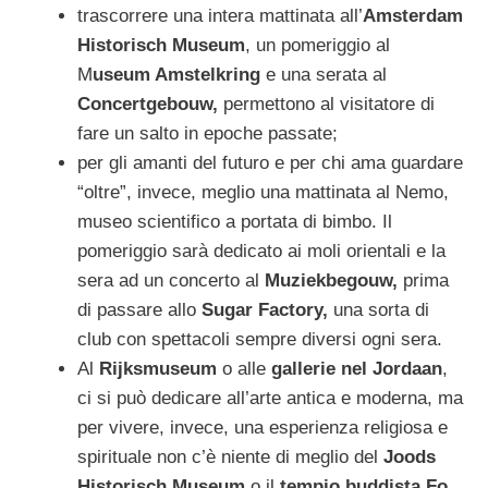
trascorrere una intera mattinata all’
Amsterdam
Historisch Museum
, un pomeriggio al
M
useum Amstelkring
e una serata al
Concertgebouw,
permettono al visitatore di
fare un salto in epoche passate;
per gli amanti del futuro e per chi ama guardare
“oltre”, invece, meglio una mattinata al Nemo,
museo scientifico a portata di bimbo. Il
pomeriggio sarà dedicato ai moli orientali e la
sera ad un concerto al
Muziekbegouw,
prima
di passare allo
Sugar Factory,
una sorta di
club con spettacoli sempre diversi ogni sera.
Al
Rijksmuseum
o alle
gallerie nel Jordaan
,
ci si può dedicare all’arte antica e moderna, ma
per vivere, invece, una esperienza religiosa e
spirituale non c’è niente di meglio del
Joods
Historisch Museum
o il
tempio buddista Fo