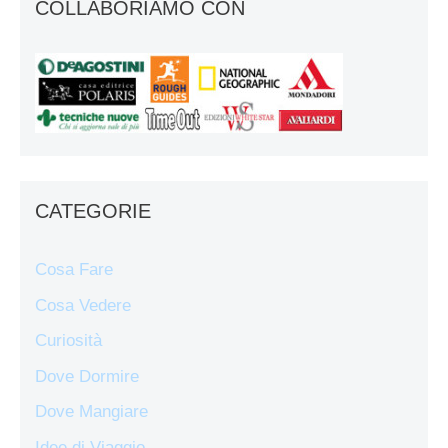
COLLABORIAMO CON
CATEGORIE
Cosa Fare
Cosa Vedere
Curiosità
Dove Dormire
Dove Mangiare
Idee di Viaggio