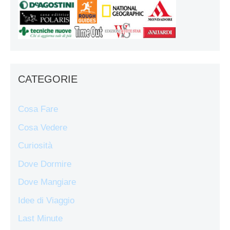
CATEGORIE
Cosa Fare
Cosa Vedere
Curiosità
Dove Dormire
Dove Mangiare
Idee di Viaggio
Last Minute