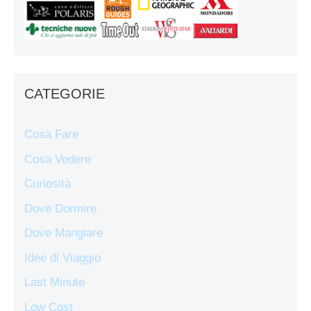
CATEGORIE
Cosa Fare
Cosa Vedere
Curiosità
Dove Dormire
Dove Mangiare
Idee di Viaggio
Last Minute
Low Cost