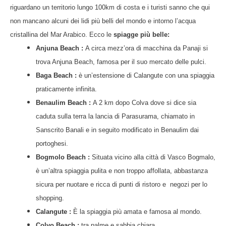
riguardano un territorio lungo 100km di costa e i turisti sanno che qui
non mancano alcuni dei lidi più belli del mondo e intorno l’acqua
cristallina del Mar Arabico. Ecco le
spiagge più belle:
Anjuna Beach :
A circa mezz’ora di macchina da Panaji si
trova Anjuna Beach, famosa per il suo mercato delle pulci.
Baga Beach :
è un’estensione di Calangute con una spiaggia
praticamente infinita.
Benaulim Beach :
A 2 km dopo Colva dove si dice sia
caduta sulla terra la lancia di Parasurama, chiamato in
Sanscrito Banali e in seguito modificato in Benaulim dai
portoghesi.
Bogmolo Beach :
Situata vicino alla città di Vasco Bogmalo,
è un’altra spiaggia pulita e non troppo affollata, abbastanza
sicura per nuotare e ricca di punti di ristoro e negozi per lo
shopping.
Calangute :
È la spiaggia più amata e famosa al mondo.
Colvo Beach :
tra palme e sabbia chiara.