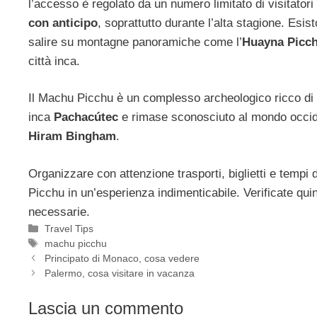
l’accesso è regolato da un numero limitato di visitatori
con anticipo
, soprattutto durante l’alta stagione. Esist
salire su montagne panoramiche come l’
Huayna Picc
città inca.
Il Machu Picchu è un complesso archeologico ricco di si
inca
Pachacútec
e rimase sconosciuto al mondo occide
Hiram Bingham
.
Organizzare con attenzione trasporti, biglietti e tempi
Picchu in un’esperienza indimenticabile. Verificate qui
necessarie.
Categorie
Travel Tips
Tag
machu picchu
Principato di Monaco, cosa vedere
Palermo, cosa visitare in vacanza
Lascia un commento