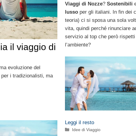
Viaggi di Nozze
?
Sostenibili
e
lusso
per gli italiani. In fin dei 
teoria) ci si sposa una sola volt
vita, quindi perché rinunciare a
servizio al top che però rispetti
 il viaggio di
l’ambiente?
ima evoluzione del
per i tradizionalisti, ma
Leggi il resto
Categorie
Idee di Viaggio