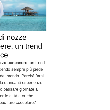
di nozze
ere, un trend
ace
ozze benessere
: un trend
dendo sempre più piede
 del mondo. Perché farsi
da stancanti esperienze
o passare giornate a
r le città storiche
 può fare coccolare?