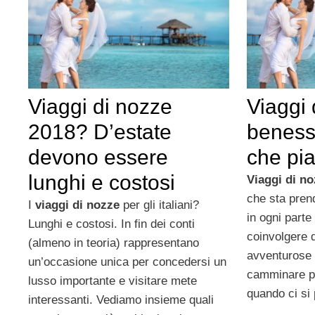
Viaggi di nozze
Viaggi 
2018? D’estate
beness
devono essere
che pi
lunghi e costosi
Viaggi di n
che sta pren
I
viaggi di nozze
per gli italiani?
in ogni parte
Lunghi e costosi. In fin dei conti
coinvolgere 
(almeno in teoria) rappresentano
avventurose 
un’occasione unica per concedersi un
camminare pe
lusso importante e visitare mete
quando ci si
interessanti. Vediamo insieme quali