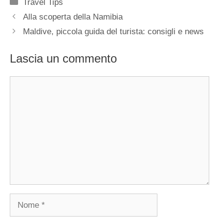
Categorie
Travel Tips
Alla scoperta della Namibia
Maldive, piccola guida del turista: consigli e news
Lascia un commento
Commento
Nome