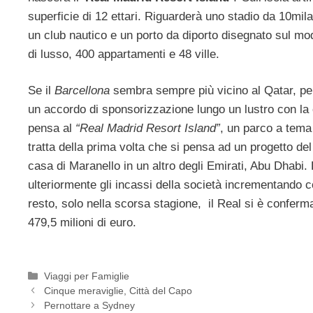
superficie di 12 ettari. Riguarderà uno stadio da 10mi
un club nautico e un porto da diporto disegnato sul mo
di lusso, 400 appartamenti e 48 ville.
Se il
Barcellona
sembra sempre più vicino al Qatar, per
un accordo di sponsorizzazione lungo un lustro con l
pensa al
“Real Madrid Resort Island”
, un parco a tema
tratta della prima volta che si pensa ad un progetto de
casa di Maranello in un altro degli Emirati, Abu Dhabi.
ulteriormente gli incassi della società incrementando co
resto, solo nella scorsa stagione, il Real si è conferm
479,5 milioni di euro.
Categorie
Viaggi per Famiglie
Cinque meraviglie, Città del Capo
Pernottare a Sydney