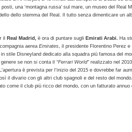
la posti, una ‘montagna russa’ sul mare, un museo del Real M
dello dello stemma del Real. Il tutto senza dimenticare un al
 il
Real Madrid,
è ora di puntare sugli
Emirati Arabi.
Ha str
a compagnia aerea
Emirates
, il presidente Florentino Perez e
 in stile Disneyland dedicato alla squadra più famosa del mo
l genere se non si conta il
“Ferrari World”
realizzato nel 2010
 L’apertura è prevista per l’inizio del 2015 e dovrebbe far au
sì il divario con gli altri club spagnoli e del resto del mondo
ato come il club più ricco del mondo, con un fatturato annuo 