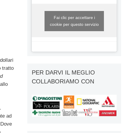
Fai clic per accettare i
cookie per questo servizio
dollari
 tratto
PER DARVI IL MEGLIO
nd
COLLABORIAMO CON
allo
.
nte ad
. Dove
a