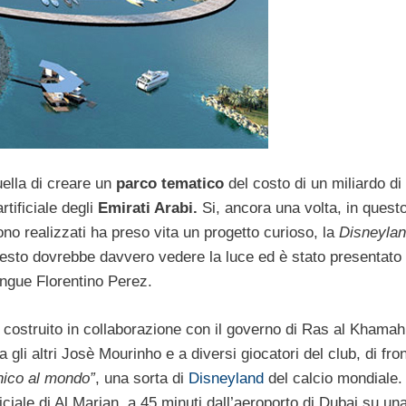
uella di creare un
parco tematico
del costo di un miliardo di 
rtificiale degli
Emirati Arabi.
Si, ancora una volta, in questo
no realizzati ha preso vita un progetto curioso, la
Disneyla
resto dovrebbe davvero vedere la luce ed è stato presentato 
ngue Florentino Perez.
costruito in collaborazione con il governo di Ras al Khamah
li altri Josè Mourinho e a diversi giocatori del club, di fro
nico al mondo”
, una sorta di
Disneyland
del calcio mondiale
ificiale di Al Marjan, a 45 minuti dall’aeroporto di Dubai su un