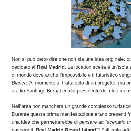
Non si può certo dire che non sia una idea originale, q
dedicato al
Real Madrid.
La location scelta è un’isola a
di mondo dove anche l’impossibile e il futuristico vengo
Blanca
. Al momento si tratta solo di un progetto, ma p
stadio Santiago Bernabeu dal presidente del club mere
Nell’area non mancherà un grande complesso turistico 
Durante questa prima manifestazione erano presenti fra g
una idea che permetterebbe di pensare ad
“scenario u
nascerà il ‘
Real Madrid Resort Island
‘? Sull’isola art