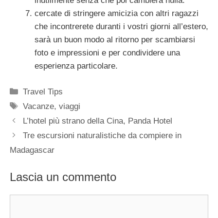
inutilmente senza che poi cambierà nulla.
cercate di stringere amicizia con altri ragazzi
che incontrerete duranti i vostri giorni all’estero,
sarà un buon modo al ritorno per scambiarsi
foto e impressioni e per condividere una
esperienza particolare.
Categorie
Travel Tips
Tag
Vacanze
,
viaggi
L’hotel più strano della Cina, Panda Hotel
Tre escursioni naturalistiche da compiere in
Madagascar
Lascia un commento
Commento