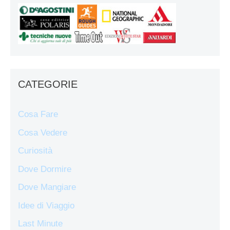
CATEGORIE
Cosa Fare
Cosa Vedere
Curiosità
Dove Dormire
Dove Mangiare
Idee di Viaggio
Last Minute