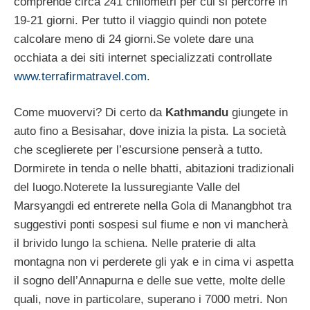
comprende circa 241 chilometri per cui si percorre in
19-21 giorni. Per tutto il viaggio quindi non potete
calcolare meno di 24 giorni.Se volete dare una
occhiata a dei siti internet specializzati controllate
www.terrafirmatravel.com
.
Come muovervi? Di certo da
Kathmandu
giungete in
auto fino a Besisahar, dove inizia la pista. La società
che sceglierete per l’escursione penserà a tutto.
Dormirete in tenda o nelle bhatti, abitazioni tradizionali
del luogo.Noterete la lussuregiante Valle del
Marsyangdi ed entrerete nella Gola di Manangbhot tra
suggestivi ponti sospesi sul fiume e non vi mancherà
il brivido lungo la schiena. Nelle praterie di alta
montagna non vi perderete gli yak e in cima vi aspetta
il sogno dell’Annapurna e delle sue vette, molte delle
quali, nove in particolare, superano i 7000 metri. Non