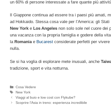
un 60% di persone interessate a fare quante più attivit
Il Giappone continua ad essere tra i paesi più amati,
ad Hokkaido. Stessa cosa vale per l’America: gli Stat
New York
e
Los Angeles
non solo sole nel cuore dei p
una vacanza con la propria famiglia e godere della vita
la
Romania
e
Bucarest
considerate perfetti per vive
nulla.
Se si ha voglia di esplorare mete inusuali, anche
Taiw
tradizione, sport e vita notturna.
Categorie
Cosa Vedere
Tag
New York
Viaggi al buio e low cost con Flykube?
Scoprire l’Asia in treno: esperienza incredibile