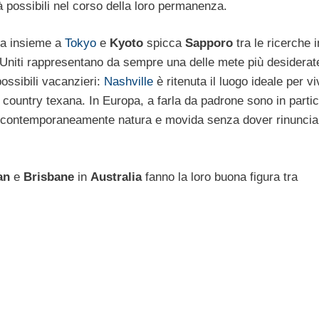
à possibili nel corso della loro permanenza.
 ma insieme a
Tokyo
e
Kyoto
spicca
Sapporo
tra le ricerche 
i Uniti rappresentano da sempre una delle mete più desidera
ossibili vacanzieri:
Nashville
è ritenuta il luogo ideale per v
 country texana. In Europa, a farla da padrone sono in parti
re contemporaneamente natura e movida senza dover rinuncia
an
e
Brisbane
in
Australia
fanno la loro buona figura tra