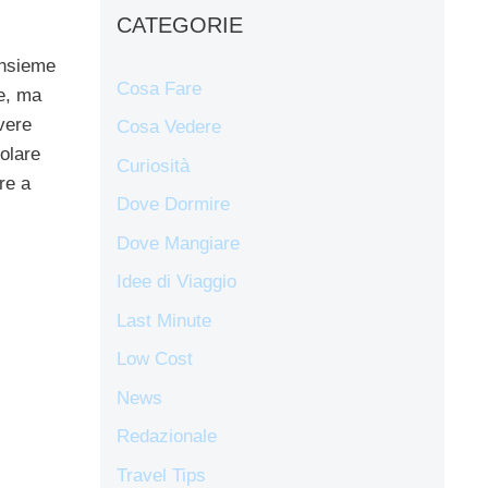
CATEGORIE
insieme
Cosa Fare
te, ma
ivere
Cosa Vedere
colare
Curiosità
re a
Dove Dormire
Dove Mangiare
Idee di Viaggio
Last Minute
Low Cost
News
Redazionale
Travel Tips