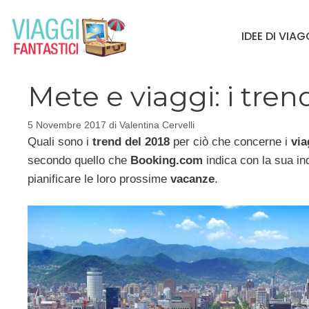
Vai
al
IDEE DI VIA
contenuto
Mete e viaggi: i tren
5 Novembre 2017
di
Valentina Cervelli
Quali sono i
trend del 2018
per ciò che concerne i
via
secondo quello che
Booking.com
indica con la sua ind
pianificare le loro prossime
vacanze
.