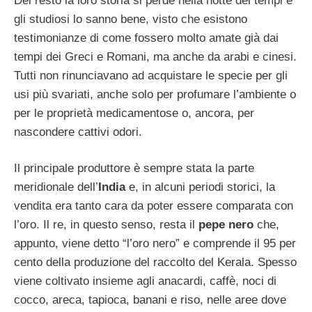
Del resto la loro storia si perde nella notte dei tempi e
gli studiosi lo sanno bene, visto che esistono
testimonianze di come fossero molto amate già dai
tempi dei Greci e Romani, ma anche da arabi e cinesi.
Tutti non rinunciavano ad acquistare le specie per gli
usi più svariati, anche solo per profumare l’ambiente o
per le proprietà medicamentose o, ancora, per
nascondere cattivi odori.
Il principale produttore è sempre stata la parte
meridionale dell’
India
e, in alcuni periodi storici, la
vendita era tanto cara da poter essere comparata con
l’oro. Il re, in questo senso, resta il
pepe nero
che,
appunto, viene detto “l’oro nero” e comprende il 95 per
cento della produzione del raccolto del Kerala. Spesso
viene coltivato insieme agli anacardi, caffè, noci di
cocco, areca, tapioca, banani e riso, nelle aree dove