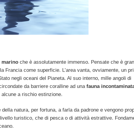
 marino
che è assolutamente immenso. Pensate che è gra
e la Francia come superficie. L’area vanta, ovviamente, un pr
tato negli oceani del Pianeta. Al suo interno, mille angoli di
e circondate da barriere coralline ad una
fauna incontaminat
i alcune a rischio estinzione.
della natura, per fortuna, a farla da padrone e vengono prop
livello turistico, che di pesca o di attività estrattive. Fondam
ceano.