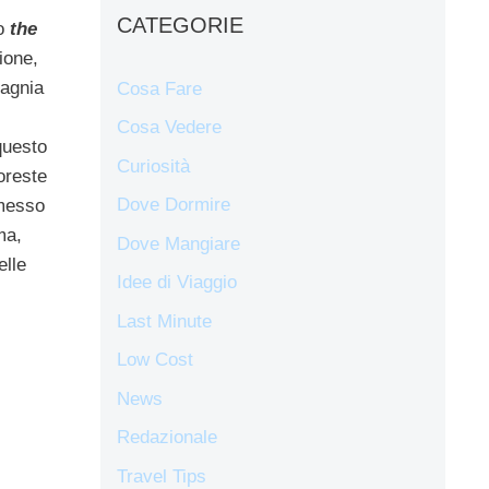
CATEGORIE
to
the
ione,
pagnia
Cosa Fare
Cosa Vedere
questo
Curiosità
oreste
Dove Dormire
smesso
ma,
Dove Mangiare
elle
Idee di Viaggio
Last Minute
Low Cost
News
Redazionale
Travel Tips