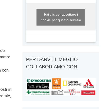
Fai clic per accettare i
cookie per questo servizio
nde
imato:
PER DARVI IL MEGLIO
COLLABORIAMO CON
a
con
osti in
entale,