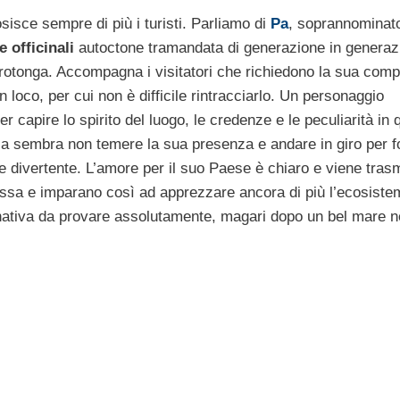
osisce sempre di più i turisti. Parliamo di
Pa
, soprannomina
e officinal
i
autoctone tramandata di generazione in generaz
Rarotonga. Accompagna i visitatori che richiedono la sua com
 loco, per cui non è difficile rintracciarlo. Un personaggio
 capire lo spirito del luogo, le credenze e le peculiarità in 
gia sembra non temere la sua presenza e andare in giro per f
e divertente. L’amore per il suo Paese è chiaro e viene tra
 massa e imparano così ad apprezzare ancora di più l’ecosiste
rnativa da provare assolutamente, magari dopo un bel mare n