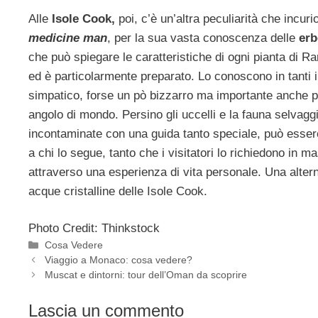
Alle
Isole Cook,
poi, c’è un’altra peculiarità che incuri
medicine man
, per la sua vasta conoscenza delle
erb
che può spiegare le caratteristiche di ogni pianta di 
ed è particolarmente preparato. Lo conoscono in tanti in
simpatico, forse un pò bizzarro ma importante anche per
angolo di mondo. Persino gli uccelli e la fauna selvag
incontaminate con una guida tanto speciale, può esser
a chi lo segue, tanto che i visitatori lo richiedono in
attraverso una esperienza di vita personale. Una alte
acque cristalline delle Isole Cook.
Photo Credit: Thinkstock
Categorie
Cosa Vedere
Viaggio a Monaco: cosa vedere?
Muscat e dintorni: tour dell’Oman da scoprire
Lascia un commento