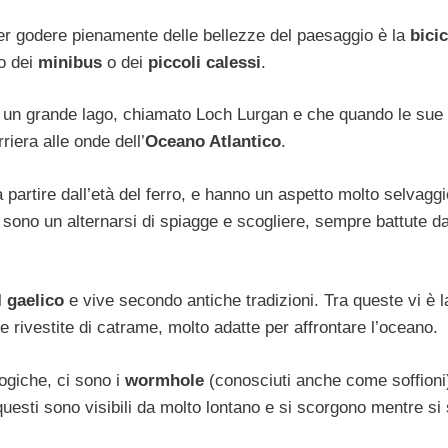
 per godere pienamente delle bellezze del paesaggio è la
bicic
no dei
minibus
o dei
piccoli calessi
.
 un grande lago, chiamato Loch Lurgan e che quando le sue r
riera alle onde dell’
Oceano Atlantico
.
partire dall’età del ferro, e hanno un aspetto molto selvaggi
 sono un alternarsi di spiagge e scogliere, sempre battute da
l
gaelico
e vive secondo antiche tradizioni. Tra queste vi è l
 e rivestite di catrame, molto adatte per affrontare l’oceano.
logiche, ci sono i
wormhole
(conosciuti anche come soffioni)
questi sono visibili da molto lontano e si scorgono mentre si 