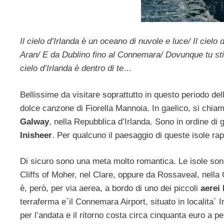
Il cielo d’Irlanda è un oceano di nuvole e luce/ Il ciel
Aran/ E da Dublino fino al Connemara/ Dovunque tu stia 
cielo d’Irlanda è dentro di te…
Bellissime da visitare soprattutto in questo periodo del
dolce canzone di Fiorella Mannoia. In gaelico, si chi
Galway
, nella Repubblica d’Irlanda. Sono in ordine di
Inisheer
. Per qualcuno il paesaggio di queste isole rap
Di sicuro sono una meta molto romantica. Le isole sono
Cliffs of Moher, nel Clare, oppure da Rossaveal, nella
è, però, per via aerea, a bordo di uno dei piccoli
aerei
terraferma e`il Connemara Airport, situato in localita` 
per l’andata e il ritorno costa circa cinquanta euro a p