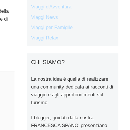
Viaggi d'Avventura
della
Viaggi News
e di
Viaggi per Famiglie
Viaggi Relax
CHI SIAMO?
La nostra idea è quella di realizzare
una community dedicata ai racconti di
viaggio e agli approfondimenti sul
turismo.
I blogger, guidati dalla nostra
FRANCESCA SPANO' presenziano