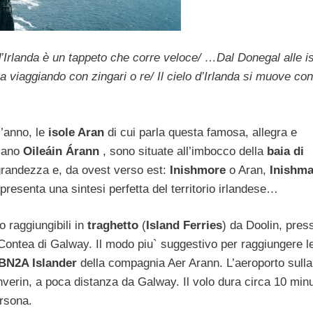
o d’Irlanda è un tappeto che corre veloce/ …Dal Donegal alle i
viaggiando con zingari o re/ Il cielo d’Irlanda si muove con 
l’anno, le
isole Aran
di cui parla questa famosa, allegra e
amano
Oileáin Árann
, sono situate all’imbocco della
baia di
 grandezza e, da ovest verso est:
Inishmore
o Aran,
Inishm
presenta una sintesi perfetta del territorio irlandese…
 raggiungibili in
traghetto
(
Island Ferries
) da Doolin, pres
 Contea di Galway. Il modo piu` suggestivo per raggiungere le
 BN2A Islander
della compagnia Aer Arann. L’aeroporto sulla
Inverin, a poca distanza da Galway. Il volo dura circa 10 minu
ersona.