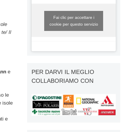
Fai clic per accettare i
sole
cookie per questo servizio
te/ Il
PER DARVI IL MEGLIO
ann
e
COLLABORIAMO CON
so le
 isole
ti e