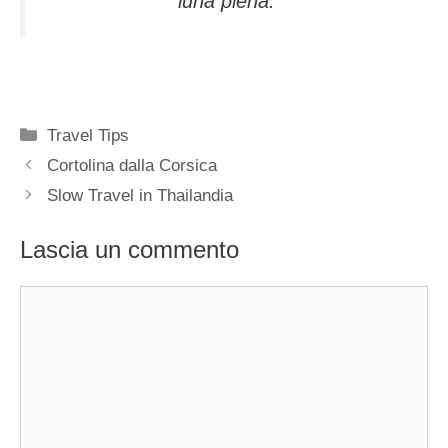
luna piena.
Categorie
Travel Tips
Cortolina dalla Corsica
Slow Travel in Thailandia
Lascia un commento
Commento