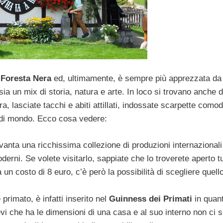
a
Foresta Nera
ed, ultimamente, è sempre più apprezzata da t
sia un mix di storia, natura e arte. In loco si trovano anche d
a, lasciate tacchi e abiti attillati, indossate scarpette como
o di mondo. Ecco cosa vedere:
vanta una ricchissima collezione di produzioni internazionali
derni. Se volete visitarlo, sappiate che lo troverete aperto tut
ha un costo di 8 euro, c’è però la possibilità di scegliere quell
primato, è infatti inserito nel
Guinness dei Primati
in quan
vi che ha le dimensioni di una casa e al suo interno non ci s