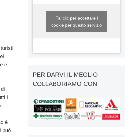
Fai clic per accettare i
cookie per questo servizio
uristi
ei
de e
PER DARVI IL MEGLIO
COLLABORIAMO CON
 di
ti i
o
to è
i può