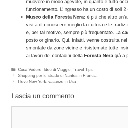
muovere in modo agevole, in quanto è tutto occup
funzionamento. L’ingresso ha un costo di soli 2 
Museo della Foresta Nera:
é più che altro un’a
visita di conoscere meglio la cultura e le tradizi
e, per tal motivo, sempre più frequentato. La
ca
posto originario. Qui, infatti, venne costruita n
smontate da zone vicine e risistemate tutte insiem
ai lavori dei contadini della
Foresta Nera
già a p
Categorie
Cosa Vedere
,
Idee di Viaggio
,
Travel Tips
Shopping per le strade di Nantes in Francia
I love New York: vacanze in Usa
Lascia un commento
Commento