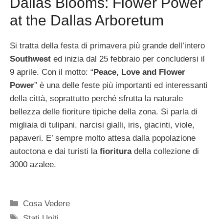
Dallas Blooms: Flower Power
at the Dallas Arboretum
Si tratta della festa di primavera più grande dell’intero
Southwest
ed inizia dal 25 febbraio per concludersi il
9 aprile. Con il motto: “
Peace, Love and Flower
Power
” è una delle feste più importanti ed interessanti
della città, soprattutto perché sfrutta la naturale
bellezza delle fioriture tipiche della zona. Si parla di
migliaia di tulipani, narcisi gialli, iris, giacinti, viole,
papaveri. E’ sempre molto attesa dalla popolazione
autoctona e dai turisti la
fioritura
della collezione di
3000 azalee.
Categorie
Cosa Vedere
Tag
Stati Uniti