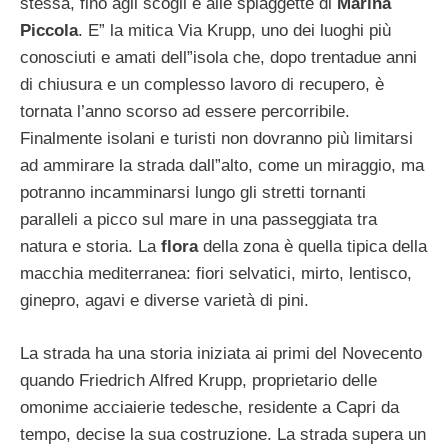
stessa, fino agli scogli e alle spiaggette di
Marina
Piccola
. E” la mitica Via Krupp, uno dei luoghi più
conosciuti e amati dell”isola che, dopo trentadue anni
di chiusura e un complesso lavoro di recupero, è
tornata l’anno scorso ad essere percorribile.
Finalmente isolani e turisti non dovranno più limitarsi
ad ammirare la strada dall”alto, come un miraggio, ma
potranno incamminarsi lungo gli stretti tornanti
paralleli a picco sul mare in una passeggiata tra
natura e storia. La
flora
della zona è quella tipica della
macchia mediterranea: fiori selvatici, mirto, lentisco,
ginepro, agavi e diverse varietà di pini.
La strada ha una storia iniziata ai primi del Novecento
quando Friedrich Alfred Krupp, proprietario delle
omonime acciaierie tedesche, residente a Capri da
tempo, decise la sua costruzione. La strada supera un