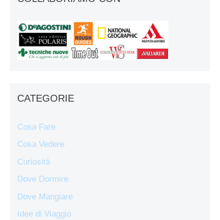
CATEGORIE
Cosa Fare
Cosa Vedere
Curiosità
Dove Dormire
Dove Mangiare
Idee di Viaggio