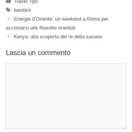
Categorie
Travel Tips
Tag
bambini
Energie d’Oriente: un weekend a Roma per
accostarsi alle filosofie orientali
Kenya: alla scoperta del re della savana
Lascia un commento
Commento