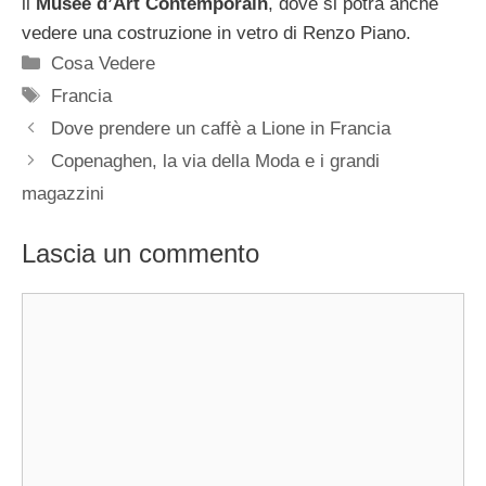
il
Musée d’Art Contemporain
, dove si potrà anche
vedere una costruzione in vetro di Renzo Piano.
Categorie
Cosa Vedere
Tag
Francia
Dove prendere un caffè a Lione in Francia
Copenaghen, la via della Moda e i grandi
magazzini
Lascia un commento
Commento