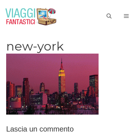
Vai
al
ME
contenuto
new-york
Lascia un commento