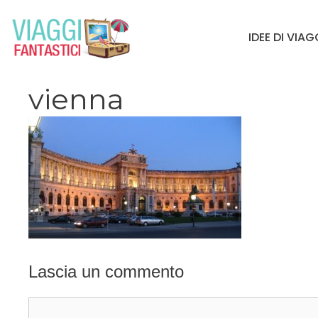
Vai
al
IDEE DI VIA
contenuto
vienna
Lascia un commento
Commento