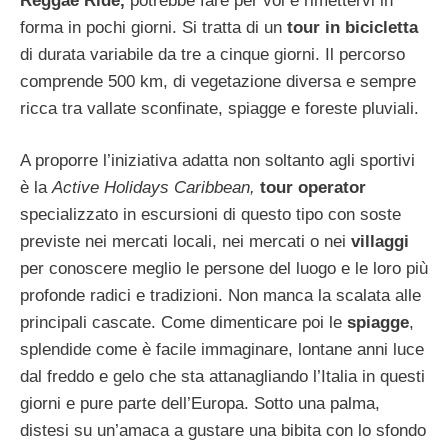
Reggae Ride,
potrebbe fare per voi e rimettervi in
forma in pochi giorni. Si tratta di un
tour in bicicletta
di durata variabile da tre a cinque giorni. Il percorso
comprende 500 km, di vegetazione diversa e sempre
ricca tra vallate sconfinate, spiagge e foreste pluviali.
A proporre l’iniziativa adatta non soltanto agli sportivi
è la
Active Holidays Caribbean,
tour operator
specializzato in escursioni di questo tipo con soste
previste nei mercati locali, nei mercati o nei
villaggi
per conoscere meglio le persone del luogo e le loro più
profonde radici e tradizioni. Non manca la scalata alle
principali cascate. Come dimenticare poi le
spiagge
,
splendide come è facile immaginare, lontane anni luce
dal freddo e gelo che sta attanagliando l’Italia in questi
giorni e pure parte dell’Europa. Sotto una palma,
distesi su un’amaca a gustare una bibita con lo sfondo