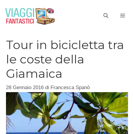
Vai
al
ME
contenuto
Tour in bicicletta tra
le coste della
Giamaica
28 Gennaio 2016
di
Francesca Spanò