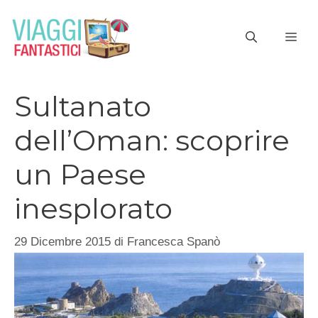
Vai
al
ME
contenuto
Sultanato
dell’Oman: scoprire
un Paese
inesplorato
29 Dicembre 2015
di
Francesca Spanò