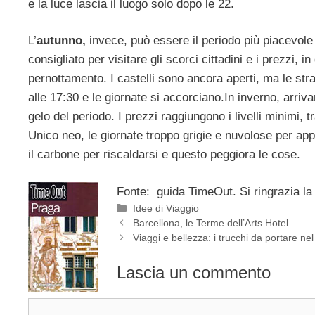
e la luce lascia il luogo solo dopo le 22.
L’
autunno,
invece, può essere il periodo più piacevole 
consigliato per visitare gli scorci cittadini e i prezzi, 
pernottamento. I castelli sono ancora aperti, ma le stra
alle 17:30 e le giornate si accorciano.In inverno, arriv
gelo del periodo. I prezzi raggiungono i livelli minimi, 
Unico neo, le giornate troppo grigie e nuvolose per app
il carbone per riscaldarsi e questo peggiora le cose.
Fonte: guida TimeOut. Si ringrazia la
Categorie
Idee di Viaggio
Barcellona, le Terme dell’Arts Hotel
Viaggi e bellezza: i trucchi da portare n
Lascia un commento
Commento