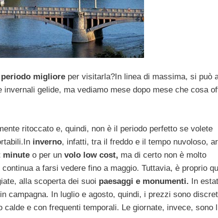
l
periodo migliore
per visitarla?In linea di massima, si può a
re invernali gelide, ma vediamo mese dopo mese che cosa off
rmente ritoccato e, quindi, non è il periodo perfetto se volete
rtabili.In
inverno
, infatti, tra il freddo e il tempo nuvoloso, a
t minute
o per un
volo low cost,
ma di certo non è molto
e continua a farsi vedere fino a maggio. Tuttavia, è proprio qu
ate, alla scoperta dei suoi
paesaggi e monumenti.
In estat
in campagna. In luglio e agosto, quindi, i prezzi sono discre
po calde e con frequenti temporali. Le giornate, invece, sono