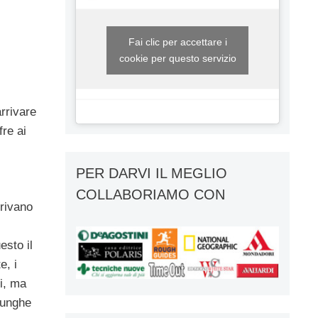
Fai clic per accettare i
cookie per questo servizio
rrivare
re ai
PER DARVI IL MEGLIO
COLLABORIAMO CON
rrivano
esto il
e, i
ti, ma
 lunghe