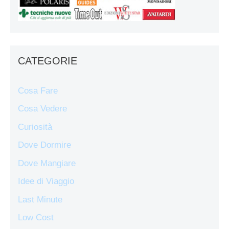
CATEGORIE
Cosa Fare
Cosa Vedere
Curiosità
Dove Dormire
Dove Mangiare
Idee di Viaggio
Last Minute
Low Cost