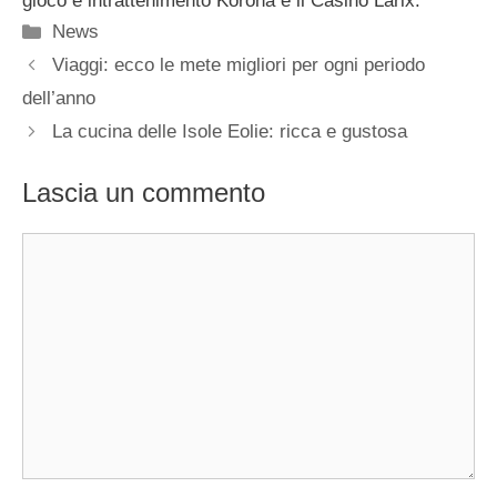
gioco e intrattenimento Korona e il Casinò Larix.
Categorie
News
Viaggi: ecco le mete migliori per ogni periodo
dell’anno
La cucina delle Isole Eolie: ricca e gustosa
Lascia un commento
Commento