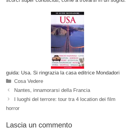
scorci super conosciuti, come a trovarsi in un sogno.
guida: Usa. Si ringrazia la casa editrice Mondadori
Categorie
Cosa Vedere
Nantes, innamorarsi della Francia
I luoghi del terrore: tour tra 4 location dei film
horror
Lascia un commento