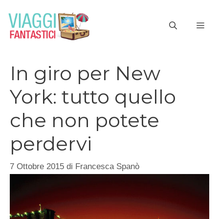
Vai
al
ME
contenuto
In giro per New
York: tutto quello
che non potete
perdervi
7 Ottobre 2015
di
Francesca Spanò