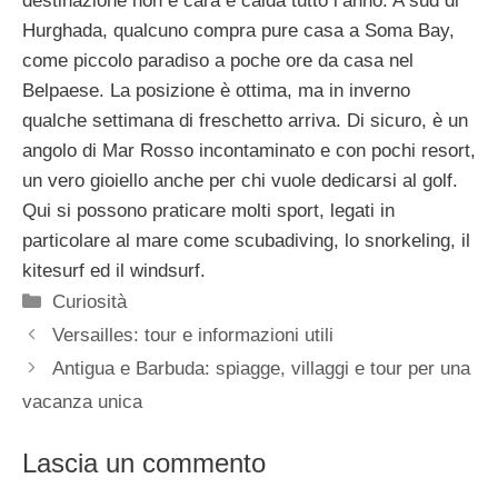
destinazione non è cara e calda tutto l’anno. A sud di
Hurghada, qualcuno compra pure casa a Soma Bay,
come piccolo paradiso a poche ore da casa nel
Belpaese. La posizione è ottima, ma in inverno
qualche settimana di freschetto arriva. Di sicuro, è un
angolo di Mar Rosso incontaminato e con pochi resort,
un vero gioiello anche per chi vuole dedicarsi al golf.
Qui si possono praticare molti sport, legati in
particolare al mare come scubadiving, lo snorkeling, il
kitesurf ed il windsurf.
Categorie
Curiosità
Versailles: tour e informazioni utili
Antigua e Barbuda: spiagge, villaggi e tour per una
vacanza unica
Lascia un commento