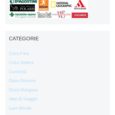
CATEGORIE
Cosa Fare
Cosa Vedere
Curiosità
Dove Dormire
Dove Mangiare
Idee di Viaggio
Last Minute