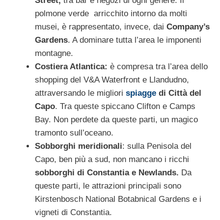
Street,
tra bar e negozi di ogni genere. Il
polmone verde arricchito intorno da molti
musei, è rappresentato, invece, dai
Company’s
Gardens
. A dominare tutta l’area le imponenti
montagne.
Costiera Atlantica:
è compresa tra l’area dello
shopping del V&A Waterfront e Llandudno,
attraversando le migliori
spiagge
di Città del
Capo
. Tra queste spiccano Clifton e Camps
Bay. Non perdete da queste parti, un magico
tramonto sull’oceano.
Sobborghi meridionali
: sulla Penisola del
Capo, ben più a sud, non mancano i ricchi
sobborghi di Constantia e Newlands.
Da
queste parti, le attrazioni principali sono
Kirstenbosch National Botabnical Gardens e i
vigneti di Constantia.