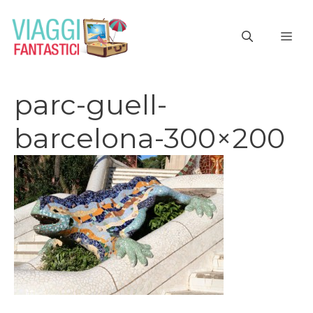
Vai
al
ME
contenuto
parc-guell-
barcelona-300×200