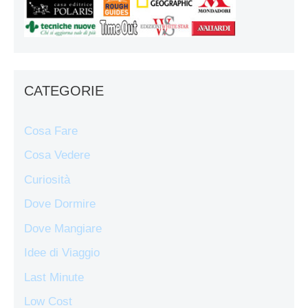
CATEGORIE
Cosa Fare
Cosa Vedere
Curiosità
Dove Dormire
Dove Mangiare
Idee di Viaggio
Last Minute
Low Cost