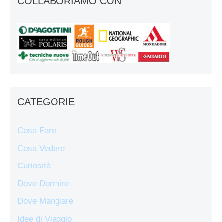
COLLABORIAMO CON
CATEGORIE
Cosa Fare
Cosa Vedere
Curiosità
Dove Dormire
Dove Mangiare
Idee di Viaggio