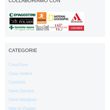
COLLABORIAMO CON
CATEGORIE
Cosa Fare
Cosa Vedere
Curiosità
Dove Dormire
Dove Mangiare
Idee di Viaggio