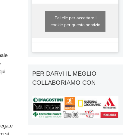
Fai clic per accettare i
cookie per questo servizio
eale
è
qui
PER DARVI IL MEGLIO
COLLABORIAMO CON
legate
rg si