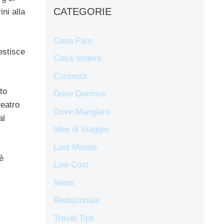
CATEGORIE
ni alla
Cosa Fare
estisce
Cosa Vedere
Curiosità
to
Dove Dormire
teatro
Dove Mangiare
al
Idee di Viaggio
Last Minute
è
Low Cost
News
Redazionale
Travel Tips