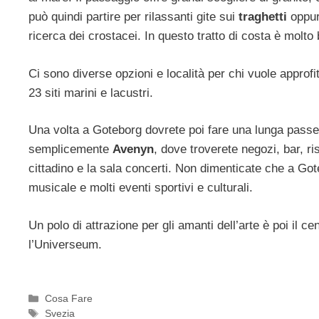
può quindi partire per rilassanti gite sui
traghetti
oppure
ricerca dei crostacei. In questo tratto di costa è molto 
Ci sono diverse opzioni e località per chi vuole approfi
23 siti marini e lacustri.
Una volta a Goteborg dovrete poi fare una lunga passe
semplicemente
Avenyn
, dove troverete negozi, bar, ri
cittadino e la sala concerti. Non dimenticate che a Gote
musicale e molti eventi sportivi e culturali.
Un polo di attrazione per gli amanti dell’arte è poi il c
l’Universeum.
Categorie
Cosa Fare
Tag
Svezia