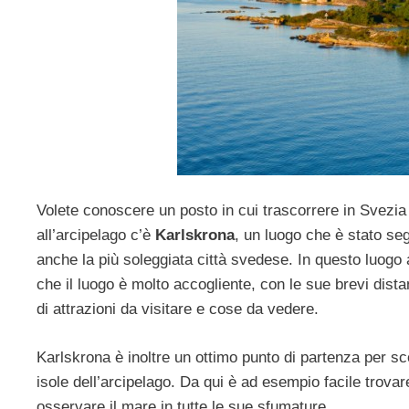
Volete conoscere un posto in cui trascorrere in Svezi
all’arcipelago c’è
Karlskrona
, un luogo che è stato se
anche la più soleggiata città svedese. In questo luog
che il luogo è molto accogliente, con le sue brevi dist
di attrazioni da visitare e cose da vedere.
Karlskrona è inoltre un ottimo punto di partenza per sco
isole dell’arcipelago. Da qui è ad esempio facile trovar
osservare il mare in tutte le sue sfumature.