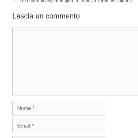
Tre ristoranti dove mangiare a Lamezia Terme in Calabria
Lascia un commento
Commento
Nome
Email