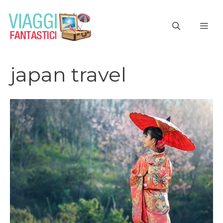
Vai
al
ME
contenuto
japan travel