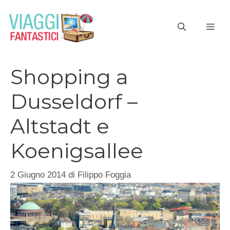
Vai
al
ME
contenuto
Shopping a
Dusseldorf –
Altstadt e
Koenigsallee
2 Giugno 2014
di
Filippo Foggia