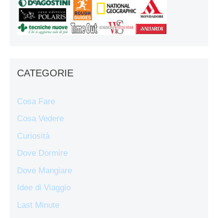
CATEGORIE
Cosa Fare
Cosa Vedere
Curiosità
Dove Dormire
Dove Mangiare
Idee di Viaggio
Last Minute