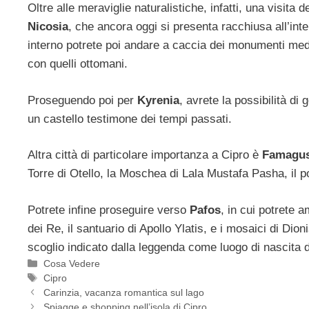
Oltre alle meraviglie naturalistiche, infatti, una visita 
Nicosia
, che ancora oggi si presenta racchiusa all’int
interno potrete poi andare a caccia dei monumenti mediev
con quelli ottomani.
Proseguendo poi per
Kyrenia
, avrete la possibilità di
un castello testimone dei tempi passati.
Altra città di particolare importanza a Cipro è
Famagus
Torre di Otello, la Moschea di Lala Mustafa Pasha, il po
Potrete infine proseguire verso
Pafos
, in cui potrete a
dei Re, il santuario di Apollo Ylatis, e i mosaici di Dion
scoglio indicato dalla leggenda come luogo di nascita d
Categorie
Cosa Vedere
Tag
Cipro
Carinzia, vacanza romantica sul lago
Spiagge e shopping nell’isola di Cipro