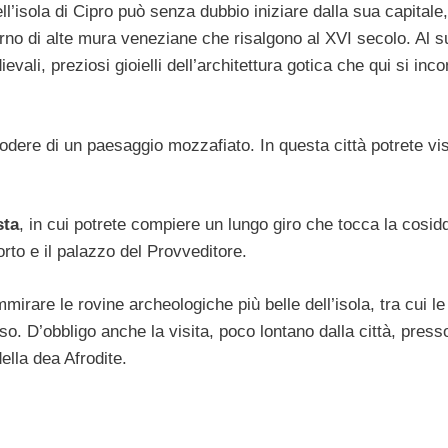
dell’isola di Cipro può senza dubbio iniziare dalla sua capitale,
erno di alte mura veneziane che risalgono al XVI secolo. Al s
ali, preziosi gioielli dell’architettura gotica che qui si inc
 godere di un paesaggio mozzafiato. In questa città potrete vis
ta
, in cui potrete compiere un lungo giro che tocca la cosid
rto e il palazzo del Provveditore.
mmirare le rovine archeologiche più belle dell’isola, tra cui l
iso. D’obbligo anche la visita, poco lontano dalla città, press
ella dea Afrodite.