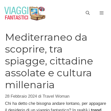
Vai
al
ME
contenuto
Mediterraneo da
scoprire, tra
spiagge, cittadine
assolate e cultura
millenaria
28 Febbraio 2024
di
Travel Woman
Chi ha detto che bisogna andare lontano, per appagare
il desiderio di un viaggio fantastico? In realtà i
trend