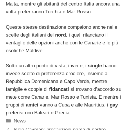
Malta, mentre gli abitanti del centro Italia ancora una
volta preferiranno Turchia e Mar Rosso.
Queste stesse destinazione compaiono anche nelle
scelte degli italiani del
nord
, i quali rilanciano il
ventaglio delle opzioni anche con le Canarie e le più
esotiche Maldive.
Sotto un altro punto di vista, invece, i
single
hanno
invece scelto di preferenza crociere, insieme a
Repubblica Domenicana e Capo Verde, mentre
famiglie e coppie di
fidanzati
si trovano d’accordo su
mete come Canarie, Mar Rosso e Tunisia. E mentre i
gruppi di
amici
vanno a Cuba e alle Mauritius, i
gay
preferiscono Baleari e Grecia.
Categorie
News
Isole Cayman: precauzioni prima di partire