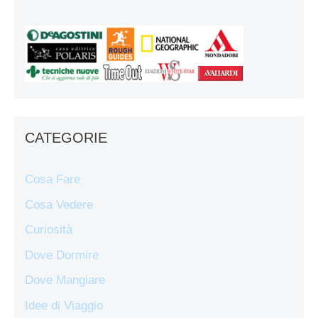
CATEGORIE
Cosa Fare
Cosa Vedere
Curiosità
Dove Dormire
Dove Mangiare
Idee di Viaggio