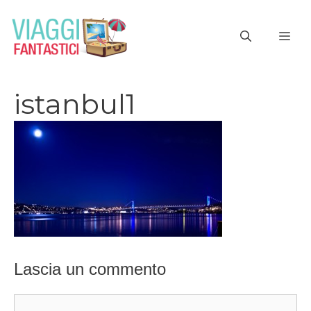
Vai
al
ME
contenuto
istanbul1
Lascia un commento
Commento