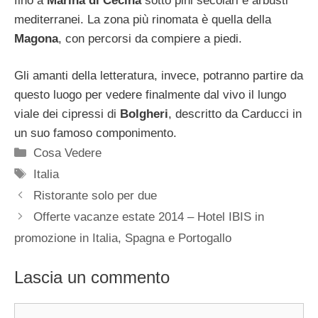
fino a
Marina
di
Cecina
sotto pini secolari e arbusti
mediterranei. La zona più rinomata è quella della
Magona
, con percorsi da compiere a piedi.
Gli amanti della letteratura, invece, potranno partire da
questo luogo per vedere finalmente dal vivo il lungo
viale dei cipressi di
Bolgheri
, descritto da Carducci in
un suo famoso componimento.
Categorie
Cosa Vedere
Tag
Italia
Ristorante solo per due
Offerte vacanze estate 2014 – Hotel IBIS in
promozione in Italia, Spagna e Portogallo
Lascia un commento
Commento